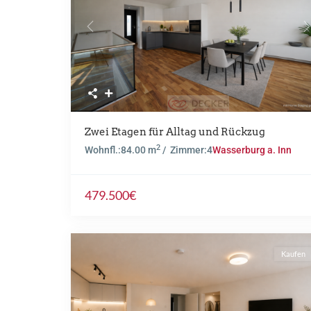
Previous
N
Zwei Etagen für Alltag und Rückzug
2
Wohnfl.:
84.00 m
/ Zimmer:
4
Wasserburg a. Inn
479.500€
Kaufen