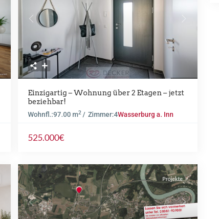
Previous
Next
ext
Einzigartig – Wohnung über 2 Etagen – jetzt
beziehbar!
2
Wohnfl.:
97.00 m
/ Zimmer:
4
Wasserburg a. Inn
525.000€
Projekte
Previous
Next