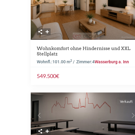
Previous
N
Wohnkomfort ohne Hindernisse und XXL
Stellplatz
2
Wohnfl.:
101.00 m
/ Zimmer:
4
Wasserburg a. Inn
549.500€
Verkauft
Previous
N