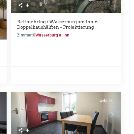
ext
Reitmehring / Wasserburg am Inn-6
Doppelhaushälften – Projektierung
Zimmer:
0
Wasserburg a. Inn
Verkauft
ext
Previous
Next