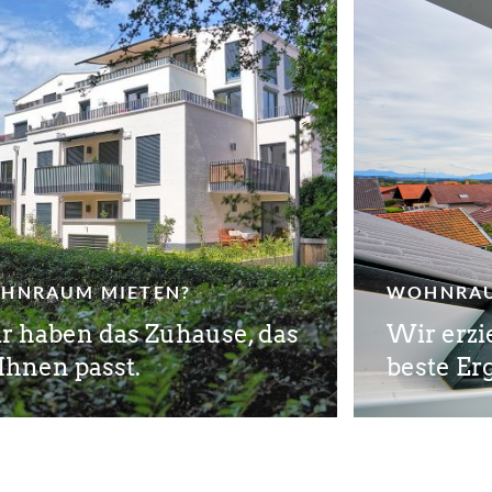
HNRAUM MIETEN?
WOHNRAU
r haben das Zuhause, das
Wir erzie
Ihnen passt.
beste Er