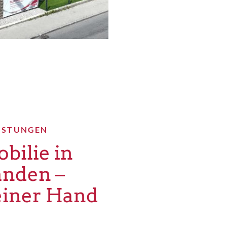
ISTUNGEN
bilie in
änden –
 einer Hand