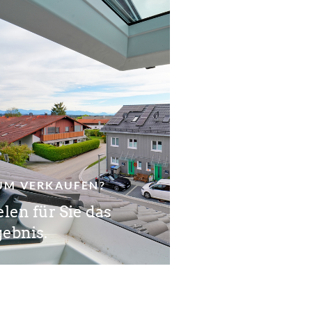
M VERKAUFEN?
len für Sie das
gebnis.