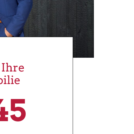
 Ihre
lie
45