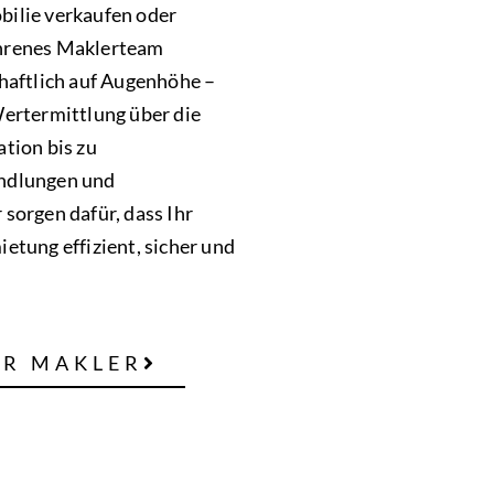
bilie verkaufen oder
ahrenes Maklerteam
chaftlich auf Augenhöhe –
Wertermittlung über die
ation bis zu
andlungen und
 sorgen dafür, dass Ihr
etung effizient, sicher und
HR MAKLER