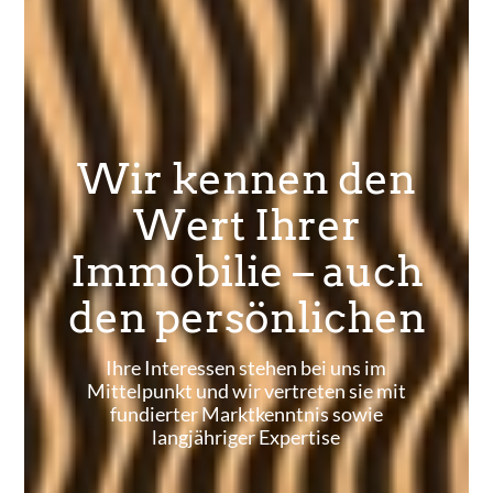
Wir kennen den
Wert Ihrer
Immobilie – auch
den persönlichen
Ihre Interessen stehen bei uns im
Mittelpunkt und wir vertreten sie mit
fundierter Marktkenntnis sowie
langjähriger Expertise