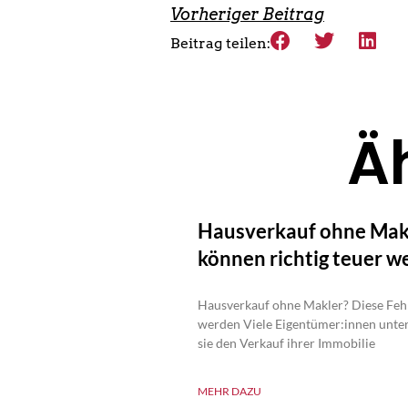
Vorheriger Beitrag
Beitrag teilen:
Ä
Hausverkauf ohne Makl
können richtig teuer w
Hausverkauf ohne Makler? Diese Fehl
werden Viele Eigentümer:innen unter
sie den Verkauf ihrer Immobilie
MEHR DAZU