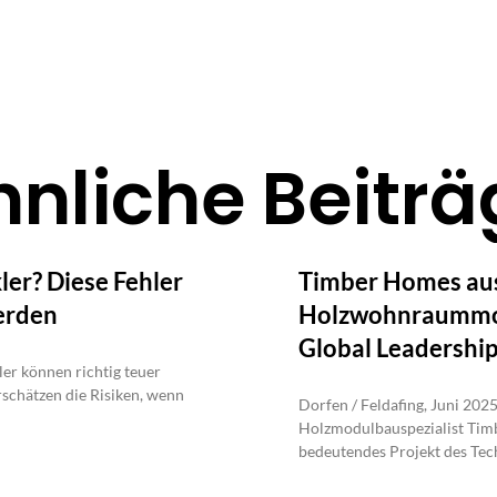
hnliche Beiträ
er? Diese Fehler
Timber Homes aus
erden
Holzwohnraummod
Global Leadershi
er können richtig teuer
schätzen die Risiken, wenn
Dorfen / Feldafing, Juni 202
Holzmodulbauspezialist Timb
bedeutendes Projekt des Te