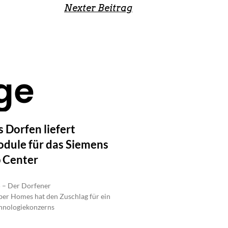
Nexter Beitrag
ge
 Dorfen liefert
ule für das Siemens
p Center
5 – Der Dorfener
er Homes hat den Zuschlag für ein
chnologiekonzerns