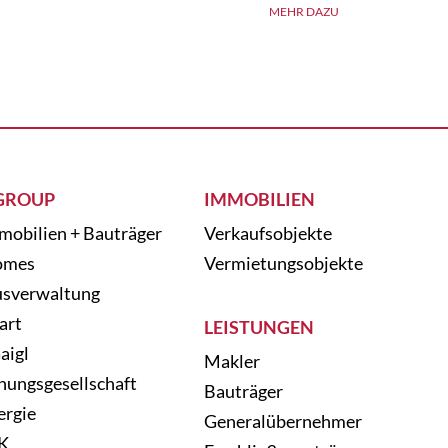
MEHR DAZU
GROUP
IMMOBILIEN
mobilien + Bauträger
Verkaufsobjekte
omes
Vermietungsobjekte
sverwaltung
art
LEISTUNGEN
aigl
Makler
nungsgesellschaft
Bauträger
ergie
Generalübernehmer
K