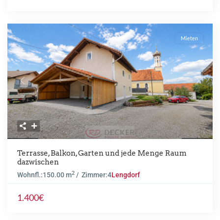
Mieten
Previous
Next
Terrasse, Balkon, Garten und jede Menge Raum
dazwischen
2
Wohnfl.:
150.00 m
/ Zimmer:
4
Lengdorf
1.400€