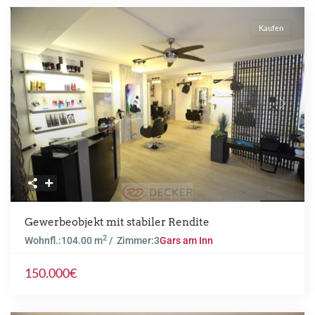
Kaufen
Previous
Next
Gewerbeobjekt mit stabiler Rendite
2
Wohnfl.:
104.00 m
/ Zimmer:
3
Gars am Inn
150.000€