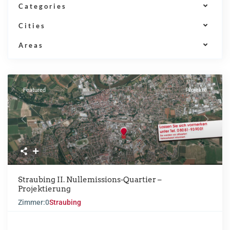
Categories
Cities
Areas
Featured
Projekte
Previous
Next
Straubing II. Nullemissions-Quartier –
Projektierung
Zimmer:
0
Straubing