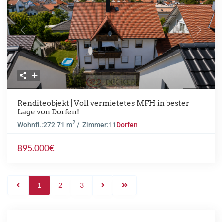
Previous
Next
Renditeobjekt | Voll vermietetes MFH in bester
Lage von Dorfen!
2
Wohnfl.:
272.71 m
/ Zimmer:
11
Dorfen
895.000€
1
2
3