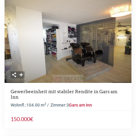
Kaufen
Previous
Next
Gewerbeeinheit mit stabiler Rendite in Gars am
Inn
2
Wohnfl.:
104.00 m
/ Zimmer:
3
Gars am Inn
150.000€