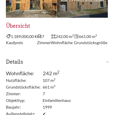
Übersicht
2
2
1.189.000,00 €
7
242.00 m
661.00 m
Kaufpreis
Zimmer
Wohnfläche
Grundstücksgröße
Details
2
Wohnfläche:
242 m
2
Nutzfläche:
107 m
2
Grundstücksfläche:
661 m
Zimmer:
7
Objekttyp:
Einfamilienhaus
Baujahr:
1999
Außenstellplatz:
✔