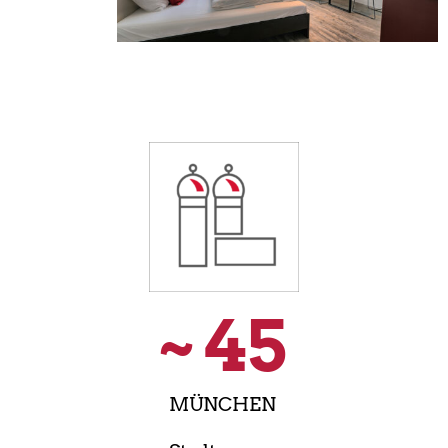
~ 
45
MÜNCHEN