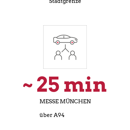
Stadtgrenze
~ 
25
 min
MESSE MÜNCHEN
über A94